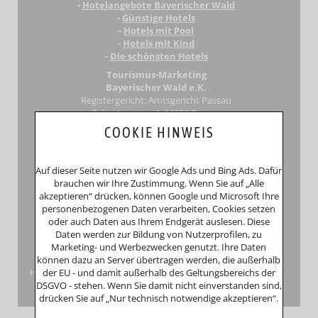
-
Hotelangebote Bayerischer Wald
-
Günstige Hotels
-
Hotels mit Pool
-
Hotels mit Kind
-
Die schönsten Hotels
Tourismus-Marketing
Bayerischer Wald e.K.
Registergericht: Amtsgericht Passau
Schustergasse 4, 94032 Passau
HRA 12552
COOKIE HINWEIS
Inhaberin
Anna Putz
Niederperlesreut 52
94157 Perlesreut
Auf dieser Seite nutzen wir Google Ads und Bing Ads. Dafür
Tel. 0049 (0)8555/691
brauchen wir Ihre Zustimmung. Wenn Sie auf „Alle
Fax: 0049 (0)8555/8856
akzeptieren“ drücken, können Google und Microsoft Ihre
Internet:
www.putzwerbung.de
personenbezogenen Daten verarbeiten, Cookies setzen
eMail:
info@putzwerbung.de
oder auch Daten aus Ihrem Endgerät auslesen. Diese
USt-ID: DE 358297667
Daten werden zur Bildung von Nutzerprofilen, zu
St.Nr.: 157/259/80938
Marketing- und Werbezwecken genutzt. Ihre Daten
Impressum & Datenschutz
können dazu an Server übertragen werden, die außerhalb
Hinweise zur Verbraucherstreitbeilegung: Das Unternehmen
der EU - und damit außerhalb des Geltungsbereichs der
nimmt nicht an Streitbeilegungsverfahren vor einer
DSGVO - stehen. Wenn Sie damit nicht einverstanden sind,
Verbraucherschlichtungsstelle teil.
drücken Sie auf „Nur technisch notwendige akzeptieren“.