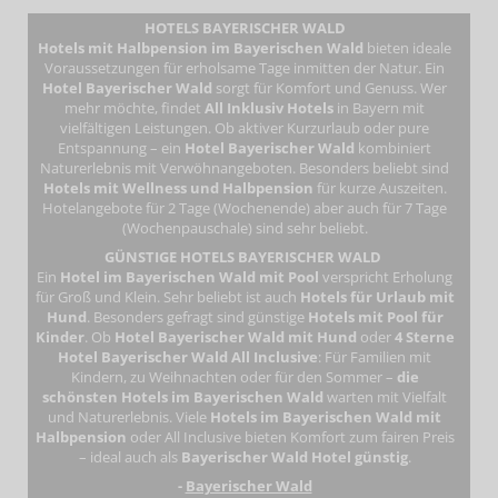
HOTELS BAYERISCHER WALD
Hotels mit Halbpension im Bayerischen Wald
bieten ideale
Voraussetzungen für erholsame Tage inmitten der Natur. Ein
Hotel Bayerischer Wald
sorgt für Komfort und Genuss. Wer
mehr möchte, findet
All Inklusiv Hotels
in Bayern mit
vielfältigen Leistungen. Ob aktiver Kurzurlaub oder pure
Entspannung – ein
Hotel Bayerischer Wald
kombiniert
Naturerlebnis mit Verwöhnangeboten. Besonders beliebt sind
Hotels mit Wellness und Halbpension
für kurze Auszeiten.
Hotelangebote für 2 Tage (Wochenende) aber auch für 7 Tage
(Wochenpauschale) sind sehr beliebt.
GÜNSTIGE HOTELS BAYERISCHER WALD
Ein
Hotel im Bayerischen Wald mit Pool
verspricht Erholung
für Groß und Klein. Sehr beliebt ist auch
Hotels für Urlaub mit
Hund
. Besonders gefragt sind günstige
Hotels mit Pool für
Kinder
. Ob
Hotel Bayerischer Wald mit Hund
oder
4 Sterne
Hotel Bayerischer Wald All Inclusive
: Für Familien mit
Kindern, zu Weihnachten oder für den Sommer –
die
schönsten Hotels im Bayerischen Wald
warten mit Vielfalt
und Naturerlebnis. Viele
Hotels im Bayerischen Wald mit
Halbpension
oder All Inclusive bieten Komfort zum fairen Preis
– ideal auch als
Bayerischer Wald Hotel günstig
.
-
Bayerischer Wald