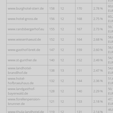
EU
60,
www.burghotel-sterr.de
158
12
170
2.78 %
EU
60,
www.hotel-gross.de
156
12
168
2.75 %
EU
59,
www.randsbergerhof.eu
155
12
167
2.73 %
EU
58,
www.wiesenhaeusl.de
152
12
164
2.68 %
EU
56,
www.gasthof-breit.de
147
12
159
2.60 %
EU
54,
www.st-gunther.de
140
12
152
2.49 %
EU
www.landhotel-
54,
138
13
151
2.47 %
brandlhof.de
EU
www.hotel-
51,
132
12
144
2.36 %
hofbraeuhaus.de
EU
www.landgasthof-
50,
128
12
140
2.29 %
bayerwald.de
EU
www.forellenpension-
47,
121
12
133
2.18 %
brunner.de
EU
46,
www.thula-landhotel.de
119
12
131
2.14 %