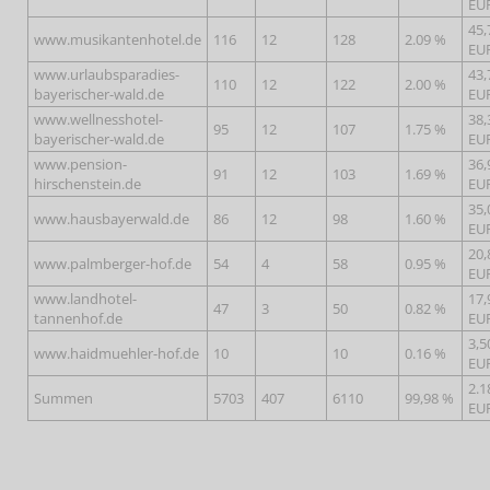
EU
45,
www.musikantenhotel.de
116
12
128
2.09 %
EU
www.urlaubsparadies-
43,
110
12
122
2.00 %
bayerischer-wald.de
EU
www.wellnesshotel-
38,
95
12
107
1.75 %
bayerischer-wald.de
EU
www.pension-
36,
91
12
103
1.69 %
hirschenstein.de
EU
35,
www.hausbayerwald.de
86
12
98
1.60 %
EU
20,
www.palmberger-hof.de
54
4
58
0.95 %
EU
www.landhotel-
17,
47
3
50
0.82 %
tannenhof.de
EU
3,5
www.haidmuehler-hof.de
10
10
0.16 %
EU
2.1
Summen
5703
407
6110
99,98 %
EU