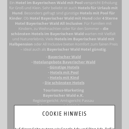
Ein
Hotel im Bayerischen Wald mit Pool
verspricht Erholung
für Groß und Klein. Sehr beliebt ist auch
Hotels für Urlaub mit
Hund
. Besonders gefragt sind günstige
Hotels mit Pool für
Kinder
. Ob
Hotel Bayerischer Wald mit Hund
oder
4 Sterne
Hotel Bayerischer Wald All Inclusive
: Für Familien mit
Kindern, zu Weihnachten oder für den Sommer –
die
schönsten Hotels im Bayerischen Wald
warten mit Vielfalt
und Naturerlebnis. Viele
Hotels im Bayerischen Wald mit
Halbpension
oder All Inclusive bieten Komfort zum fairen Preis
– ideal auch als
Bayerischer Wald Hotel günstig
.
-
Bayerischer Wald
-
Hotelangebote Bayerischer Wald
-
Günstige Hotels
-
Hotels mit Pool
-
Hotels mit Kind
-
Die schönsten Hotels
Tourismus-Marketing
Bayerischer Wald e.K.
Registergericht: Amtsgericht Passau
Schustergasse 4, 94032 Passau
HRA 12552
COOKIE HINWEIS
Inhaberin
Anna Putz
Niederperlesreut 52
94157 Perlesreut